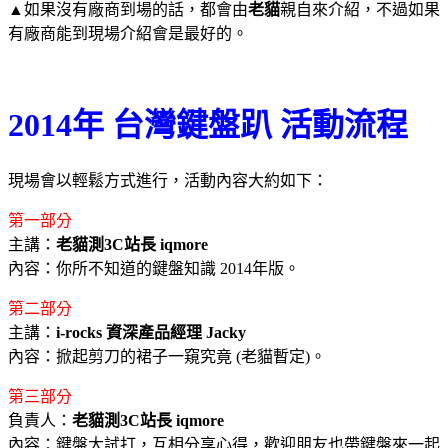
▲如果沒有廠商到場的話，都會由
老貓
親自來介紹，不過如果
有廠商能到現場介紹會是最好的。
2014年 台灣鍵盤趴 活動流程
現場會以輕鬆方式進行，活動內容大約如下：
第一部分
主講：
老貓測3C站長 iqmore
內容：你所不知道的鍵盤知識 2014年版。
第二部分
主講：
i-rocks 資深產品經理 Jacky
內容：掀起剪刀的裙子一窺究竟 (老貓暫定)。
第三部分
負責人：
老貓測3C站長 iqmore
內容：鍵盤大試打，互相分享心得，歡迎朋友也帶鍵盤來一起