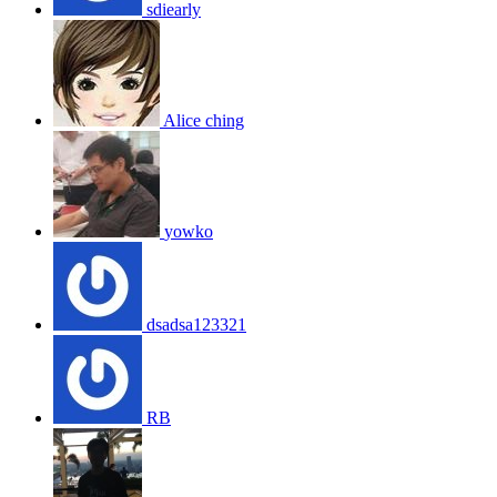
sdiearly
Alice ching
yowko
dsadsa123321
RB