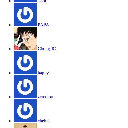
Tom
PAPA
Chung JC
happy
zeux.lou
chehui