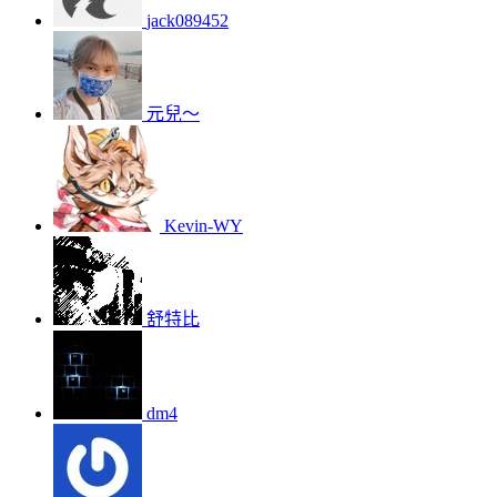
jack089452
元兒～
Kevin-WY
舒特比
dm4