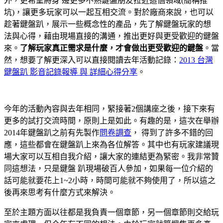
外，更希望將身 邊更多不熟鍵盤朋友拉近這個領域(簡稱推
坑)，讓更多玩家可以一起互相交流。對於廠商來說，也可以
趁著鍵盤趴，展示一些概念性的產品，先了解鍵盤玩家的想
法與心得，藉由現場直接的溝通，推出更好與更受歡迎的鍵盤
來。
了解玩家真正需求是什麼，才會做出更受歡迎的鍵盤
。當
然，想要了解更深入可以直接閱讀去年活動記錄：
2013 台灣
鍵盤趴 影音記錄報導 與 詳細心得分享
。
今年的活動內容與去年相同，緊接著2個講座之後，接下來有
更多的試打交流時間，原則上是如此。有趣的是，這次在舉辦
2014年鍵盤趴之前有先製作
問卷調查
， 得到了許多不錯的回
應，這些都會在鍵盤趴上來為各位解答。其中也有玩家建議現
場大家可以互相自我介紹，讓大家的連結更為緊密。我非常贊
同這想法，只是鍵盤 趴現場破百人參加，如果每一位介紹的
話可能就要花上1~2小時，時間可能就不夠使用了，所以這之
後再來思考有什麼方式來解決。
至於主題方面以往都是我負責一個章節，另一個章節則交給玩