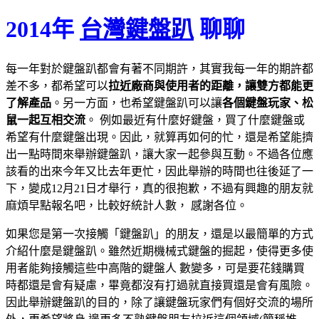
2014年
台灣鍵盤趴
聊聊
每一年對於鍵盤趴都會有著不同期許，其實我每一年的期許都
差不多，都希望可以
拉近廠商與使用者的距離，讓雙方都能更
了解產品
。另一方面，也希望鍵盤趴可以讓
各個鍵盤玩家、松
鼠一起互相交流
。 例如最近有什麼好鍵盤，買了什麼鍵盤或
希望有什麼鍵盤出現。因此，就算再如何的忙，還是希望能擠
出一點時間來舉辦鍵盤趴，讓大家一起參與互動。不過各位應
該看的出來今年又比去年更忙，因此舉辦的時間也往後延了一
下，變成12月21日才舉行，真的很抱歉，不過有興趣的朋友就
麻煩早點報名吧，比較好統計人數， 感謝各位。
如果您是第一次接觸「鍵盤趴」的朋友，還是以最簡單的方式
介紹什麼是鍵盤趴。雖然近期機械式鍵盤的掘起，使得更多使
用者能夠接觸這些中高階的鍵盤人 數變多，可是要花錢購買
時都還是會有疑慮，畢竟都沒有打過就直接買還是會有風險。
因此舉辦鍵盤趴的目的，除了讓鍵盤玩家們有個好交流的場所