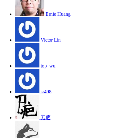
Ernie Huang
Victor Lin
top_wu
sr498
刀疤