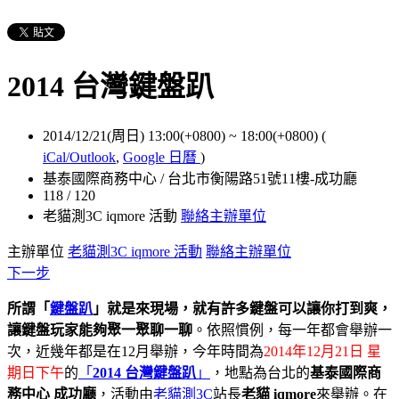
2014 台灣鍵盤趴
2014/12/21(周日) 13:00(+0800)
~
18:00(+0800)
(
iCal/Outlook
,
Google 日曆
)
基泰國際商務中心 / 台北市衡陽路51號11樓-成功廳
118 / 120
老貓測3C iqmore 活動
聯絡主辦單位
主辦單位
老貓測3C iqmore 活動
聯絡主辦單位
下一步
所謂「
鍵盤趴
」就是來現場，就有許多鍵盤可以讓你打到爽，
讓鍵盤玩家能夠聚一聚聊一聊
。依照慣例，每一年都會舉辦一
次，近幾年都是在12月舉辦，今年時間為
2014年12月21日 星
期日下午
的
「
2014 台灣鍵盤趴
」
，地點為台北的
基泰國際商
務中心 成功廳
，活動由
老貓測3C
站長
老貓 iqmore
來舉辦。在