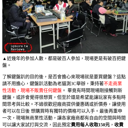
▲近幾年的參加人數，都是破百人參加，現場更是有破百把鍵
盤。
了解鍵盤趴的目的後，是否會擔心來現場就是要買鍵盤？這點
請不用擔心，鍵盤趴活動為老貓測3C舉辦，秉持著
不走商業
性活動，現場不販賣任何鍵盤
。 畢竟有時間現場剛接觸到新
鍵盤，或許會覺得很想買，但至於還是希望能讓玩家有多點時
間思考與比較。不過很歡迎廠商提供優惠碼或折價券，讓使用
者可以在日後 想購買時有獨特的價格可以入手。最後再重申
一次，現場無商業性活動，讓各家廠商都有自由的空間與時間
可以讓大家試打與交流，因此預定
費用每人收取150元
，
收費